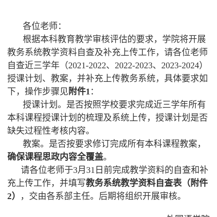
各位老师
：
根据本科教育教学审核评估的要求，学院将开展
教务系统
教学资料自查及
补充
上传工作，请各位老师
自查近三学年
（
2021-2022
、
2022-2023
、
2023-2024
）
授课计划、教案
，并
补充
上传教务系统，具体要求如
下，操作步骤见
附件1
：
授课计划。是否按照学校要求完成近三学年所有
本科课程授课计划的梳理及系统上传，授课计划是否
缺失过程性考核内容。
教案。是否按要求修订完成所有本科课程教案，
确保课程思政内容全覆盖
。
请各位老师于
3
月
31
日前完成教学资料的自查和
补
充
上传工作，
并填写
教务系统教学资料自查表（附件
2
）
，交由各系部主任。后期将组织开展审核。