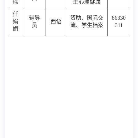
瑶
生心理健康
任
辅导
资助、国际交
86330
娟
西语
员
流、学生档案
311
娟