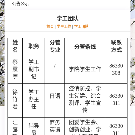
公告公示
学工团队
首页
学生工作
学工团队
姓
分管
联系
职务
分管条线
名
专业
方式
蔡
学工
86330
/
震
副书
学院学生工作
308
宇
记
疫情防控、学
徐
学工
生党建、综合
86330
日语
竹
办主
测评、学生宣
311
君
任
传
汪
团委学生会、
商务
辅导
86330
露
创新创业、学
英语
员
311