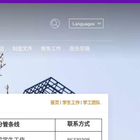
Languages
估
制度文件
推免工作
院长信箱
首页
学生工作
学工团队
联系方式
分管条线