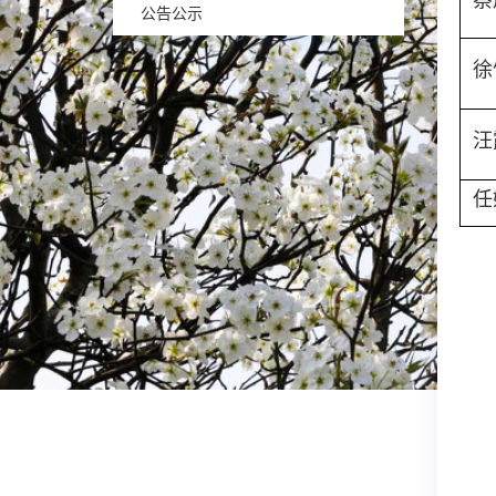
蔡
公告公示
徐
汪
任