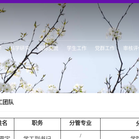
学
科学研究
国际交流
学生工作
党群工作
审核评
工团队
姓名
职务
分管专业
/