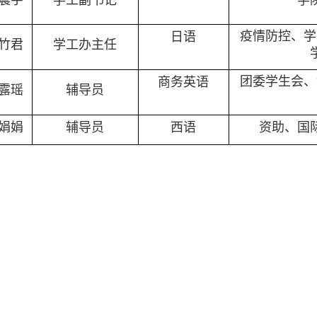
震宇
学工副书记
学
疫情防控、学
日语
竹君
学工办主任
团委学生会、
商务英语
露瑶
辅导员
娟娟
辅导员
西语
资助、国