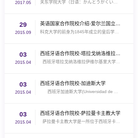
关东学院大学（日语：かんとうがくいんだいがく、英语：KantoGakuinUniversity，KGU）是设立在神奈川县横滨...
2017.05
29
英语国家合作院校介绍-爱尔兰国立科克大学
科克大学的前身为1845年成立的皇后学院，是爱尔兰最古老的大学之一，也是著名的爱尔兰国立大学联盟成员之一...
2015.09
03
西班牙语合作院校-塔拉戈纳洛维拉伊维尔基里大学
西班牙塔拉戈纳洛维拉伊维尔基里大学(Universitat Rovira I Virgili)位于塔拉戈纳省首府塔拉戈纳市...
2015.04
03
西班牙语合作院校-加迪斯大学
西班牙加迪斯大学(Universidad de Cádiz)是一所位于西班牙南部安达卢西...
2015.04
03
西班牙语合作院校-萨拉曼卡主教大学
萨拉曼卡主教大学是一所位于西班牙卡斯蒂利亚莱昂大区的萨拉曼卡市的天主教大学，是一所西班牙官方...
2015.04