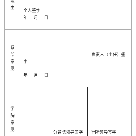
理
由
个人签字
年 月 日
系
部
负责人（主任）签
意
字
见
年 月 日
学
院
意
见
分管院领导签字
学院领导签字