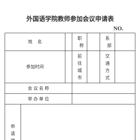
外国语学院教师参加会议申请表
NO.
职
系
姓 名
称
部
前
交
往
通
参加时间
城
方
市
式
会 议 名 称
举 办 单 位
申
请