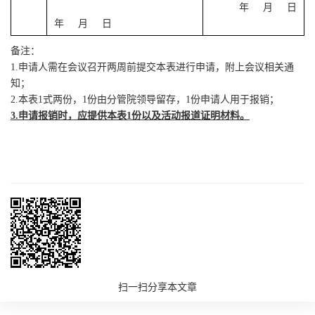
年 月 日
年 月 日
备注：
1.
申请人需在会议召开两周前提交本表进行申请，附上会议相关通
知；
2.
本表
1
式两份，
1
份由分管院领导留存，
1
份申请人用于报销；
3.
申请报销时，应提供本表
1
份以及活动报道证明材料。
扫一扫分享本文章